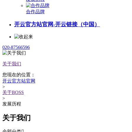
合作品牌
开云官方站官网-开云链接（中国）
020-87566596
关于我们
您现在的位置：
开云官方站官网
>
关于BOSS
>
发展历程
关于我们
全部分类
