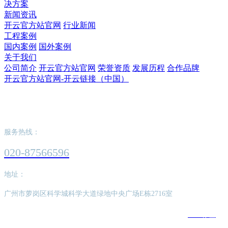
决方案
新闻资讯
开云官方站官网
行业新闻
工程案例
国内案例
国外案例
关于我们
公司简介
开云官方站官网
荣誉资质
发展历程
合作品牌
开云官方站官网-开云链接（中国）
开云官方站官网-开云链接（中国）
服务热线：
020-87566596
地址：
广州市萝岗区科学城科学大道绿地中央广场E栋2716室
版权所有：开云官方站官网-开云链接（中国）
SEO标签