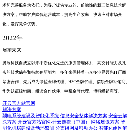
术和完善服务为依托，为客户提供专业的、前瞻性的新IT信息技术解
决方案，帮助客户降低运营成本，提高生产效率，快速应对市场变
化，发挥竞争优势。
2022年
展望未来
腾展科技自成立以来不断优化先进的服务管理体系、高交付能力及扎
实的技术储备和持续创新能力，多年来保持着与众多业界领先IT厂商
紧密合作，先后成为绿盟金牌代理、H3C金牌代理、信锐金牌经销商、
华为认证经销商、维谛合作伙伴、申瓯金牌代理、博科经销商等。
开云官方站官网
解决方案
弱电系统建设及智能化系统
信息安全整体解决方案
安全云解
决方案
开云官方站官网-开云链接（中国） 网络建设方案
智
能化机房建设及动环监测
分支组网及移动办公
智能化组网解