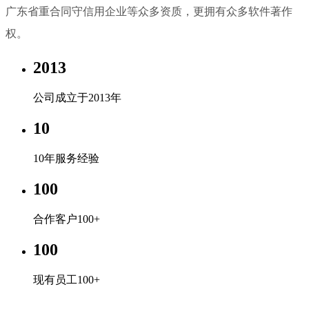
广东省重合同守信用企业等众多资质，更拥有众多软件著作
权。
2013
公司成立于2013年
10
10年服务经验
100
合作客户100+
100
现有员工100+