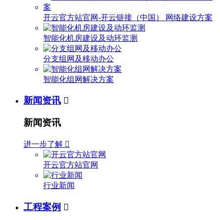
开云官方站官网-开云链接（中国） 网络建设方案
智能化机房建设及动环监测
分支组网及移动办公
智能化组网解决方案
新闻资讯

新闻资讯
进一步了解

开云官方站官网
行业新闻
工程案例
