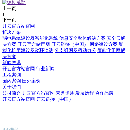
上一页
1
下一页
开云官方站官网
解决方案
弱电系统建设及智能化系统
信息安全整体解决方案
安全云解
决方案
开云官方站官网-开云链接（中国） 网络建设方案
智
能化机房建设及动环监测
分支组网及移动办公
智能化组网解
决方案
新闻资讯
开云官方站官网
行业新闻
工程案例
国内案例
国外案例
关于我们
公司简介
开云官方站官网
荣誉资质
发展历程
合作品牌
开云官方站官网-开云链接（中国）
开云官方站官网-开云链接（中国）
服务热线：