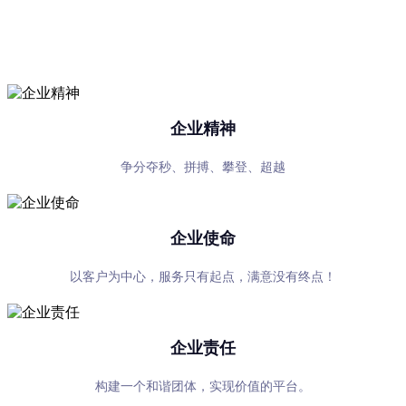
开云官方站官网
专心、专注、专业，超越自我，共赢未来
企业精神
争分夺秒、拼搏、攀登、超越
企业使命
以客户为中心，服务只有起点，满意没有终点！
企业责任
构建一个和谐团体，实现价值的平台。