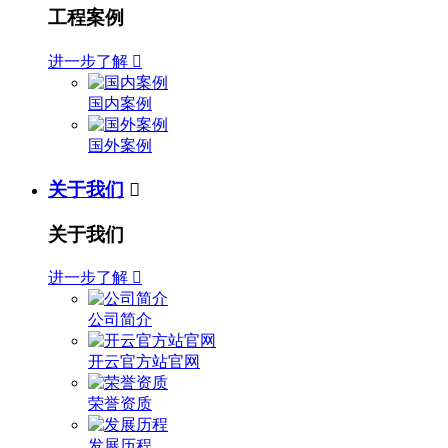
工程案例
进一步了解

国内案例
国外案例
关于我们

关于我们
进一步了解

公司简介
开云官方站官网
荣誉资质
发展历程