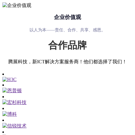
企业价值观
以人为本——责任、合作、共享、感恩。
合作品牌
腾展科技，新ICT解决方案服务商！他们都选择了我们！