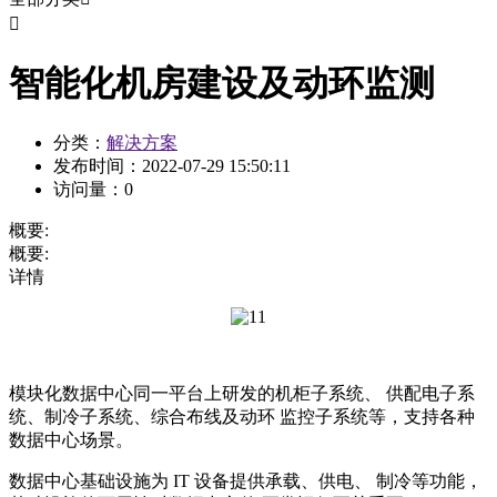

智能化机房建设及动环监测
分类：
解决方案
发布时间：
2022-07-29 15:50:11
访问量：
0
概要:
概要:
详情
模块化数据中心同一平台上研发的机柜子系统、 供配电子系
统、制冷子系统、综合布线及动环 监控子系统等，支持各种
数据中心场景。
数据中心基础设施为 IT 设备提供承载、供电、 制冷等功能，