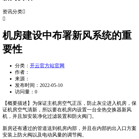
资讯分类


机房建设中布署新风系统的重
要性
分类：
开云官方站官网
作者：
来源：
发布时间：
2022-05-10
访问量：
0
【概要描述】
为保证主机房空气正压，防止灰尘进入机房，保
证机房空气清新，所以要在机房内设置一台全热交换器新风
机，并且加安装净化过滤装置和防火阀门。
新房还有通过的管道送到机房内部，并且在内部的出入口方案
安装上防火阀以及电动风量的调节阀。